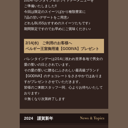
2024バレンタイン＆ホワイトデーメニューを
ご準備いたしました!!
今回は限定のスイーツばかり種類豊富に
7品の甘いデザートをご用意♪
どれもBLISSおすすめのスイーツたちです♪
期間限定ですのでお早めにご賞味ください♪
2/14(水) ご利用のお客様へ
ベルギー王室御用達【GODIVA】プレゼント
バレンタインデーは2/14に祝われ世界各地で男女の
愛の誓いの日とされています。
その愛の誓いに贈るにふさわしい最高級ブランド
【GODIVA】のチョコレートをささやかではありま
すがプレゼントさせていただきます。
皆様のご来館スタッフ一同、心よりお待ちいたして
おります♪
※無くなり次第終了します
2024 謹賀新年