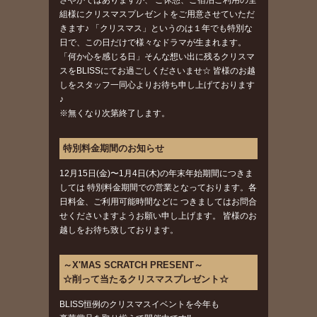
さやかではありますが、 ご休憩、ご宿泊ご利用の全
組様にクリスマスプレゼントをご用意させていただ
きます♪ 「クリスマス」というのは１年でも特別な
日で、この日だけで様々なドラマが生まれます。
「何か心を感じる日」そんな想い出に残るクリスマ
スをBLISSにてお過ごしくださいませ☆ 皆様のお越
しをスタッフ一同心よりお待ち申し上げております
♪
※無くなり次第終了します。
特別料金期間のお知らせ
12月15日(金)〜1月4日(木)の年末年始期間につきま
しては 特別料金期間での営業となっております。各
日料金、ご利用可能時間などに つきましてはお問合
せくださいますようお願い申し上げます。 皆様のお
越しをお待ち致しております。
～X'MAS SCRATCH PRESENT～
☆削って当たるクリスマスプレゼント☆
BLISS恒例のクリスマスイベントを今年も