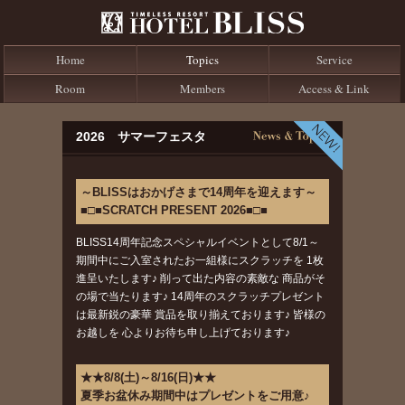
Home
Topics
Service
Room
Members
Access & Link
2026 サマーフェスタ
～BLISSはおかげさまで14周年を迎えます～
■□■SCRATCH PRESENT 2026■□■
BLISS14周年記念スペシャルイベントとして8/1～
期間中にご入室されたお一組様にスクラッチを 1枚
進呈いたします♪ 削って出た内容の素敵な 商品がそ
の場で当たります♪ 14周年のスクラッチプレゼント
は最新鋭の豪華 賞品を取り揃えております♪ 皆様の
お越しを 心よりお待ち申し上げております♪
★★8/8(土)～8/16(日)★★
夏季お盆休み期間中はプレゼントをご用意♪