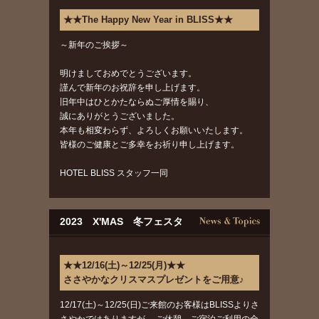
★★The Happy New Year in BLISS★★
～新年のご挨拶～
明けましておめでとうございます。
謹んで新年のお祝辞を申し上げます。
旧年中はひとかたならぬご厚情を賜り、
誠にありがとうございました。
本年も相変わらず、よろしくお願いいたします。
皆様のご健康とご多幸をお祈り申し上げます。
HOTEL BLISS スタッフ一同
2023 X'MAS 冬フェスタ
★★12/16(土)～12/25(月)★★
ささやかなクリスマスプレゼントをご用意♪
12/17(土)～12/25(日)ご来館のお客様はBLISSよりさ