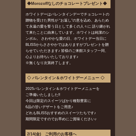
◆Morozoffなしのチョコレートプレゼント◆
ホワイトデーはバレンタインデーでチョコレートの
贈物を受けた男性が “お返し”の意を込め、あらため
て永遠の愛を誓う日として多くの人々に 語り継がれ
て来たことに由来しています。ホワイトは純潔のシ
ンボル。 さわやかな愛の日、ホワイトデー当日に
BLISSからささやかではありますがプレゼントを贈
らせていただきます♪ 皆様のご来館スタッフ一同、
心よりお待ちいたしております♪
※無くなり次第終了します。
◇ バレンタイン＆ホワイトデーメニュー ◇
2025バレンタイン＆ホワイトデーメニューを
ご準備いたしました!!
今回は限定のスイーツばかり種類豊富に
6品の甘いデザートをご用意♪
どれもBLISSおすすめのスイーツたちです♪
期間限定ですのでお早めにご賞味ください♪
2/14(金) ご利用のお客様へ