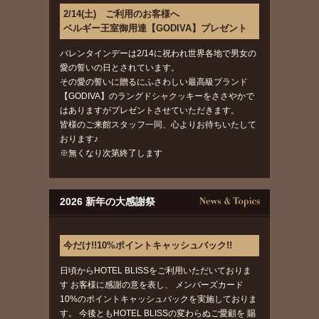
2/14(土) ご利用のお客様へ
ベルギー王室御用達【GODIVA】プレゼント
バレンタインデーは2/14に祝われ世界各地で男女の
愛の誓いの日とされています。
その愛の誓いに贈るにふさわしい最高級ブランド
【GODIVA】のラングドシャクッキーをささやかで
はありますがプレゼントさせていただきます。
皆様のご来館スタッフ一同、心よりお待ちいたして
おります♪
※無くなり次第終了します
2026 新年の大感謝祭
今だけ!!10%ポイントキャッシュバック!!
日頃からHOTEL BLISSをご利用いただいておりま
す お客様に感謝の意を表し、 メンバーズカード
10%のポイントキャッシュバックを実施しておりま
す。 今後ともHOTEL BLISSの変わらぬご愛顧を 賜