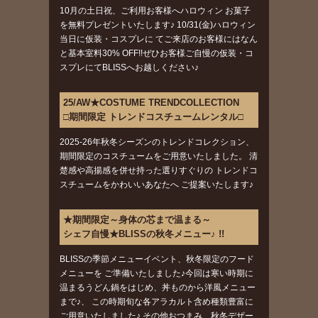
10月の土日祝、ご利用お客様へハロウィン お菓子
を無料プレゼントいたします♪ 10/31(金)ハロウィン
当日に仮装・コスプレに てご来店のお客様にはなん
と基本室料30% OFF!!ぜひお客様ご自慢の仮装・コ
スプレにてBLISSへお越しください♪
25/AW★COSTUME TRENDCOLLECTION
□期間限定 トレンドコスチュームレンタル□
2025-26年秋冬シーズンのトレンドコレクション、
期間限定のコスチュームをご用意いたしました。 清
楚感や高揚感を併せ持った選りすぐりの トレンドコ
スチュームをかわいいあなたへ ご提案いたします♪
★期間限定～身体の芯まで温まる～
シェフ自慢★BLISSの秋冬メニュー♪ !!
BLISSの季節メニューイベント、秋冬限定のフード
メニューを ご準備いたしました♪今回は寒い時期に
温まるうどん鍋をはじめ、丼ものから洋風メニュー
まで♪、 この時期旬な各アラカルト含め種類豊富に
ご用意いたしました♪ その他おつまみ、秋冬デザー