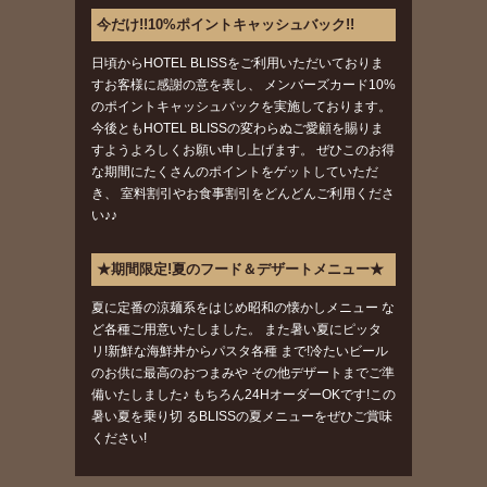
今だけ!!10%ポイントキャッシュバック!!
日頃からHOTEL BLISSをご利用いただいておりま
すお客様に感謝の意を表し、 メンバーズカード10%
のポイントキャッシュバックを実施しております。
今後ともHOTEL BLISSの変わらぬご愛顧を賜りま
すようよろしくお願い申し上げます。 ぜひこのお得
な期間にたくさんのポイントをゲットしていただ
き、 室料割引やお食事割引をどんどんご利用くださ
い♪♪
★期間限定!夏のフード＆デザートメニュー★
夏に定番の涼麺系をはじめ昭和の懐かしメニュー な
ど各種ご用意いたしました。 また暑い夏にピッタ
リ!新鮮な海鮮丼からパスタ各種 まで!冷たいビール
のお供に最高のおつまみや その他デザートまでご準
備いたしました♪ もちろん24HオーダーOKです!この
暑い夏を乗り切 るBLISSの夏メニューをぜひご賞味
ください!