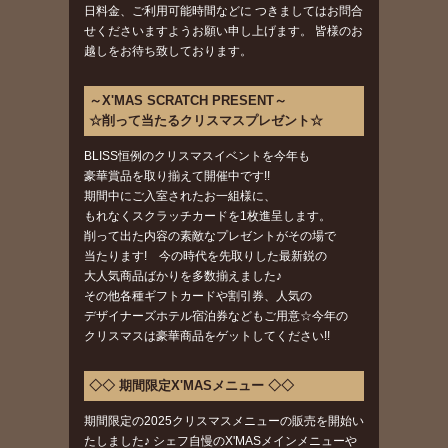
日料金、ご利用可能時間などに つきましてはお問合
せくださいますようお願い申し上げます。 皆様のお
越しをお待ち致しております。
～X'MAS SCRATCH PRESENT～
☆削って当たるクリスマスプレゼント☆
BLISS恒例のクリスマスイベントを今年も
豪華賞品を取り揃えて開催中です!!
期間中にご入室されたお一組様に、
もれなくスクラッチカードを1枚進呈します。
削って出た内容の素敵なプレゼントがその場で
当たります! 今の時代を先取りした最新鋭の
大人気商品ばかりを多数揃えました♪
その他各種ギフトカードや割引券、人気の
デザイナーズホテル宿泊券などもご用意☆今年の
クリスマスは豪華商品をゲットしてください!!
◇◇ 期間限定X'MASメニュー ◇◇
期間限定の2025クリスマスメニューの販売を開始い
たしました♪ シェフ自慢のX'MASメインメニューや