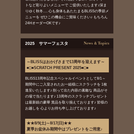
トなど彩りよいメニューで ご提供いたします♪深ま
りゆく秋冬..... 心も身体もあたたまるBLISSの季節メ
ニューを ぜひこの機会にご賞味ください♪ もちろん
24HオーダーOKです♪
2025 サマーフェスタ
～BLISSはおかげさまで13周年を迎えます～
■□■SCRATCH PRESENT 2025■□■
BLISS13周年記念スペシャルイベントとして8/1～
期間中にご入室されたお一組様にスクラッチを 1枚
進呈いたします♪ 削って出た内容の素敵な 商品がそ
の場で当たります♪ 13周年のスクラッチプレゼント
は最新鋭の豪華 賞品を取り揃えております♪ 皆様の
お越しを 心よりお待ち申し上げております♪
★★8/9(土)～8/17(日)★★
夏季お盆休み期間中はプレゼントをご用意♪