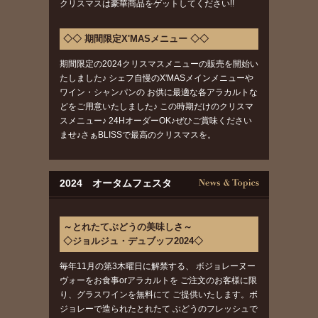
クリスマスは豪華商品をゲットしてください!!
◇◇ 期間限定X'MASメニュー ◇◇
期間限定の2024クリスマスメニューの販売を開始い
たしました♪ シェフ自慢のX'MASメインメニューや
ワイン・シャンパンの お供に最適な各アラカルトな
どをご用意いたしました♪ この時期だけのクリスマ
スメニュー♪ 24HオーダーOK♪ぜひご賞味ください
ませ♪さぁBLISSで最高のクリスマスを。
2024 オータムフェスタ
～とれたてぶどうの美味しさ～
◇ジョルジュ・デュブッフ2024◇
毎年11月の第3木曜日に解禁する、 ボジョレーヌー
ヴォーをお食事orアラカルトを ご注文のお客様に限
り、グラスワインを無料にて ご提供いたします。ボ
ジョレーで造られたとれたて ぶどうのフレッシュで