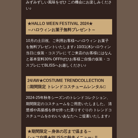
みずみずしい風味をぜひ この機会にお楽しみくださ
い♪
★HALLO WEEN FESTIVAL 2024★
～ハロウィンお菓子無料プレゼント～
10月の土日祝、ご利用お客様へハロウィン お菓子
を無料プレゼントいたします♪ 10/31(木)ハロウィン
当日に仮装・コスプレに てご来店のお客様にはなん
と基本室料30% OFF!!ぜひお客様ご自慢の仮装・コ
スプレにてBLISSへお越しください♪
24/AW★COSTUME TRENDCOLLECTION
□期間限定 トレンドコスチュームレンタル□
2024-25年秋冬シーズンのトレンドコレクション、
期間限定のコスチュームをご用意いたしました。 清
楚感や高揚感を併せ持った選りすぐりの トレンドコ
スチュームをかわいいあなたへ ご提案いたします♪
★期間限定～身体の芯まで温まる～
シェフ自慢★BLISSの秋冬メニュー♪ !!