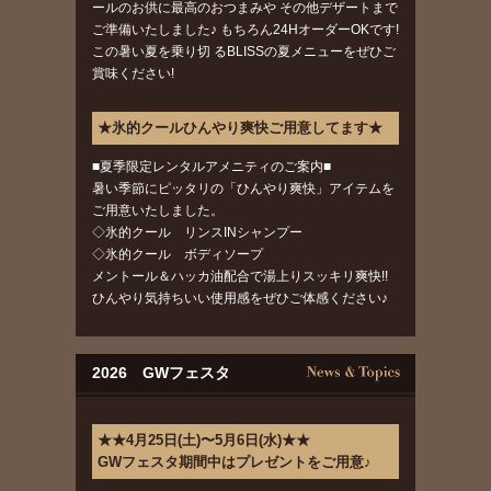
ールのお供に最高のおつまみや その他デザートまで
ご準備いたしました♪ もちろん24HオーダーOKです!
この暑い夏を乗り切 るBLISSの夏メニューをぜひご
賞味ください!
★氷的クールひんやり爽快ご用意してます★
■夏季限定レンタルアメニティのご案内■
暑い季節にピッタリの「ひんやり爽快」アイテムを
ご用意いたしました。
◇氷的クール リンスINシャンプー
◇氷的クール ボディソープ
メントール＆ハッカ油配合で湯上りスッキリ爽快!!
ひんやり気持ちいい使用感をぜひご体感ください♪
2026 GWフェスタ
★★4月25日(土)〜5月6日(水)★★
GWフェスタ期間中はプレゼントをご用意♪