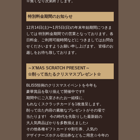
※無くなり次第終了します。
特別料金期間のお知らせ
12月14日(土)〜1月5日(日)の年末年始期間につきま
しては 特別料金期間での営業となっております。各
日料金、ご利用可能時間などに つきましてはお問合
せくださいますようお願い申し上げます。 皆様のお
越しをお待ち致しております。
～X'MAS SCRATCH PRESENT～
☆削って当たるクリスマスプレゼント☆
BLISS恒例のクリスマスイベントを今年も
豪華賞品を取り揃えて開催中です!!
期間中にご入室されたお一組様に、
もれなくスクラッチカードを1枚進呈します。
削って出た内容の素敵なプレゼントがその場で
当たります! 今の時代を先取りした最新鋭の
大人気商品ばかりを多数揃えました♪
その他各種ギフトカードや割引券、人気の
デザイナーズホテル宿泊券などもご用意☆今年の