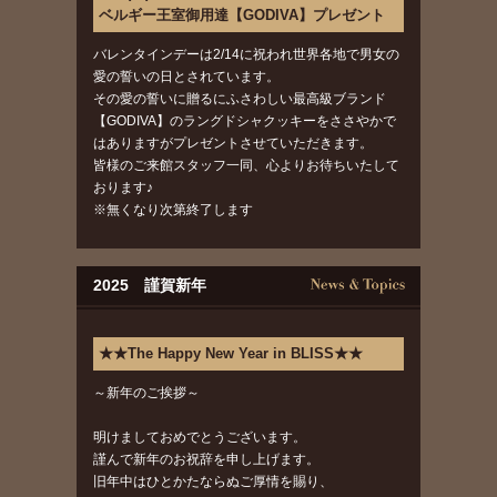
ベルギー王室御用達【GODIVA】プレゼント
バレンタインデーは2/14に祝われ世界各地で男女の
愛の誓いの日とされています。
その愛の誓いに贈るにふさわしい最高級ブランド
【GODIVA】のラングドシャクッキーをささやかで
はありますがプレゼントさせていただきます。
皆様のご来館スタッフ一同、心よりお待ちいたして
おります♪
※無くなり次第終了します
2025 謹賀新年
★★The Happy New Year in BLISS★★
～新年のご挨拶～
明けましておめでとうございます。
謹んで新年のお祝辞を申し上げます。
旧年中はひとかたならぬご厚情を賜り、