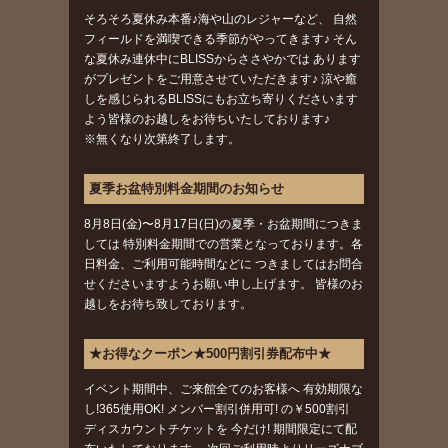
そろそろ夏休み本番♪海や山のレジャーなど、 自然
フィールドを満喫できる季節がやってきます♪ そん
な夏休み連休中にBLISSからささやかでは あります
がプレゼントをご用意させていただきます♪ 涼や癒
しを感じられるBLISSにもお立ち寄りくださいます
よう皆様のお越しをお待ちいたしております♪
※無くなり次第終了します。
夏季お盆特別料金期間のお知らせ
8月8日(金)〜8月17日(日)の夏季・お盆期間につきま
しては 特別料金期間での営業となっております。各
日料金、ご利用可能時間などに つきましてはお問合
せくださいますようお願い申し上げます。 皆様のお
越しをお待ち致しております。
★お得なクーポン★500円割引券配布中★
イベント期間中、ご来館全てのお客様へ 有効期限な
し!365使用OK! メンバー割引併用可! の￥500割引
ディスカウントチケットを 今だけ! 期間限定にて配