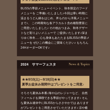
BLISSの季節メニューイベント、秋冬限定のフード
メニューを ご準備いたしました♪今回は寒い時期に
温まるうどん鍋をはじめ、丼ものから洋風メニュー
まで♪、 この時期旬な各アラカルト含め種類豊富に
ご用意いたしました♪ その他おつまみ、秋冬デザー
トなど彩りよいメニューで ご提供いたします♪深ま
りゆく秋冬..... 心も身体もあたたまるBLISSの季節メ
ニューを ぜひこの機会にご賞味ください♪ もちろん
24HオーダーOKです♪
2024 サマーフェスタ
★★8/10(土)～8/18(日)★★
夏季お盆休み期間中はプレゼントをご用意♪
そろそろ夏休み本番♪海や山のレジャーなど、 自然
フィールドを満喫できる季節がやってきます♪ そん
な夏休み連休中にBLISSからささやかでは あります
がプレゼントをご用意させていただきます♪ 涼や癒