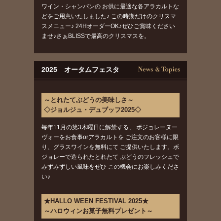
ワイン・シャンパンの お供に最適な各アラカルトな
どをご用意いたしました♪ この時期だけのクリスマ
スメニュー♪ 24HオーダーOK♪ぜひご賞味ください
ませ♪さぁBLISSで最高のクリスマスを。
2025 オータムフェスタ
～とれたてぶどうの美味しさ～
◇ジョルジュ・デュブッフ2025◇
毎年11月の第3木曜日に解禁する、 ボジョレーヌー
ヴォーをお食事orアラカルトを ご注文のお客様に限
り、グラスワインを無料にて ご提供いたします。ボ
ジョレーで造られたとれたて ぶどうのフレッシュで
みずみずしい風味をぜひ この機会にお楽しみくださ
い♪
★HALLO WEEN FESTIVAL 2025★
～ハロウィンお菓子無料プレゼント～