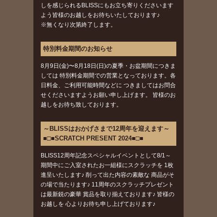
しを感じられるBLISSにもお立ち寄りくださいます
よう皆様のお越しをお待ちいたしております♪
※無くなり次第終了します。
特別料金期間のお知らせ
8月9日(金)〜8月18日(日)の夏季・お盆期間につきま
しては 特別料金期間での営業となっております。各
日料金、ご利用可能時間などに つきましてはお問合
せくださいますようお願い申し上げます。 皆様のお
越しをお待ち致しております。
～BLISSはおかげさまで12周年を迎えます～
■□■SCRATCH PRESENT 2024■□■
BLISS12周年記念スペシャルイベントとして8/1～
期間中にご入室されたお一組様にスクラッチを 1枚
進呈いたします♪ 削って出た内容の素敵な 商品がそ
の場で当たります♪ 11周年のスクラッチプレゼント
は最新鋭の豪華 賞品を取り揃えております♪ 皆様の
お越しを 心よりお待ち申し上げております♪