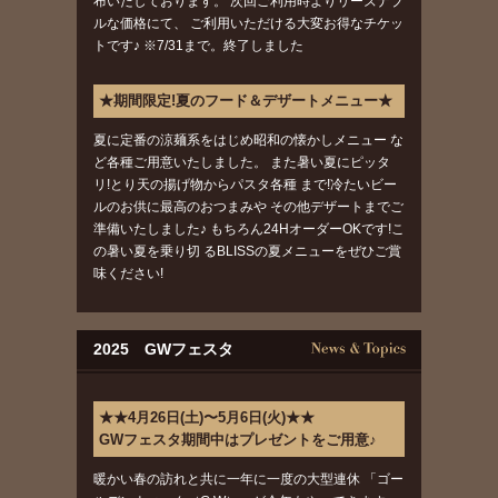
布いたしております。 次回ご利用時よりリーズナブ
ルな価格にて、 ご利用いただける大変お得なチケッ
トです♪ ※7/31まで。終了しました
★期間限定!夏のフード＆デザートメニュー★
夏に定番の涼麺系をはじめ昭和の懐かしメニュー な
ど各種ご用意いたしました。 また暑い夏にピッタ
リ!とり天の揚げ物からパスタ各種 まで!冷たいビー
ルのお供に最高のおつまみや その他デザートまでご
準備いたしました♪ もちろん24HオーダーOKです!こ
の暑い夏を乗り切 るBLISSの夏メニューをぜひご賞
味ください!
2025 GWフェスタ
★★4月26日(土)〜5月6日(火)★★
GWフェスタ期間中はプレゼントをご用意♪
暖かい春の訪れと共に一年に一度の大型連休 「ゴー