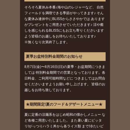
そろそろ夏休み本番♪海や山のレジャーなど、 自然
フィールドを満喫できる季節がやってきます♪ そん
な夏休み連休中にBLISSからささやかでは あります
がプレゼントをご用意させていただきます♪ 涼や癒
しを感じられるBLISSにもお立ち寄りくださいます
よう皆様のお越しをお待ちいたしております♪
※無くなり次第終了します。
夏季お盆特別料金期間のお知らせ
8月7日(金)〜8月16日(日)の夏季・お盆期間につきま
しては 特別料金期間での営業となっております。各
日料金、ご利用可能時間などに つきましてはお問合
せくださいますようお願い申し上げます。 皆様のお
越しをお待ち致しております。
★期間限定!夏のフード＆デザートメニュー★
夏に定番の涼麺系をはじめ昭和の懐かしメニュー な
ど各種ご用意いたしました。 また暑い夏にピッタ
リ!がっつりハラミ丼から各ライス類 まで!冷たいビ