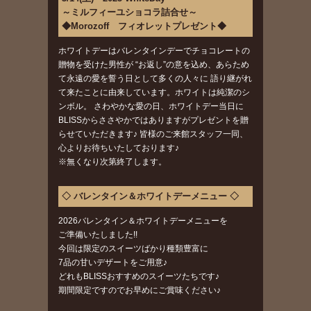
～ミルフィーユショコラ詰合せ～
◆Morozoff フィオレットプレゼント◆
ホワイトデーはバレンタインデーでチョコレートの
贈物を受けた男性が “お返し”の意を込め、あらため
て永遠の愛を誓う日として多くの人々に 語り継がれ
て来たことに由来しています。ホワイトは純潔のシ
ンボル。 さわやかな愛の日、ホワイトデー当日に
BLISSからささやかではありますがプレゼントを贈
らせていただきます♪ 皆様のご来館スタッフ一同、
心よりお待ちいたしております♪
※無くなり次第終了します。
◇ バレンタイン＆ホワイトデーメニュー ◇
2026バレンタイン＆ホワイトデーメニューを
ご準備いたしました!!
今回は限定のスイーツばかり種類豊富に
7品の甘いデザートをご用意♪
どれもBLISSおすすめのスイーツたちです♪
期間限定ですのでお早めにご賞味ください♪